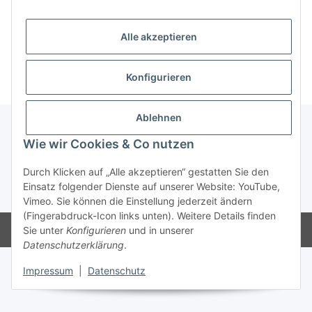
Geschäftsführer: Heinrich Christian Dippel, Höhlsgasse 7,
35039 Marburg
Alle akzeptieren
USt.-IdNr.: DE369715699
Konfigurieren
Ablehnen
Wie wir Cookies & Co nutzen
Gesetzliche Informationen
Durch Klicken auf „Alle akzeptieren“ gestatten Sie den
Einsatz folgender Dienste auf unserer Website: YouTube,
* Alle Preise inkl. gesetzlicher USt., zzgl.
Versand
Vimeo. Sie können die Einstellung jederzeit ändern
(Fingerabdruck-Icon links unten). Weitere Details finden
Powered by
JTL-Shop
Sie unter
Konfigurieren
und in unserer
Datenschutzerklärung
.
Impressum
|
Datenschutz