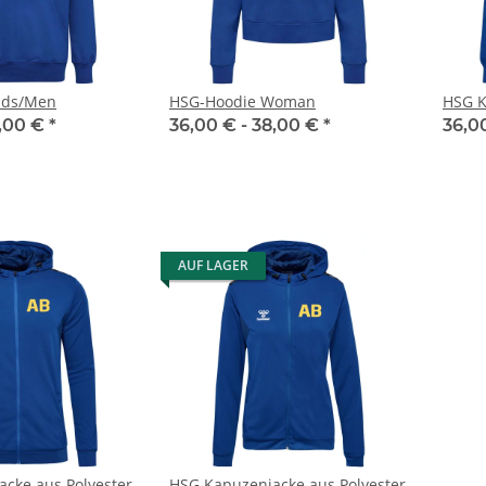
ids/Men
HSG-Hoodie Woman
HSG K
,00 €
*
36,00 € -
38,00 €
*
36,0
AUF LAGER
cke aus Polyester
HSG Kapuzenjacke aus Polyester