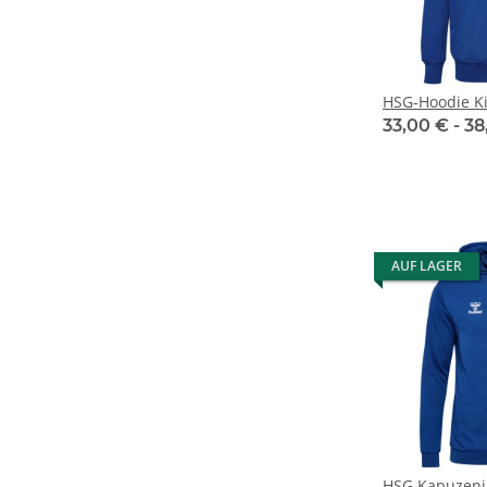
HSG-Hoodie K
33,00 € -
38
AUF LAGER
HSG Kapuzenja