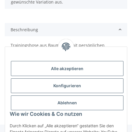
gewünschte Variation aus.
Beschreibung
Trainingshose aus Baumwolle mit persönlichen
Initialen. "Hummel Go Cotton" oder "Hummel Go 2.0"
Pants aus 80% Bio-Baumwolle und 20% recyceltem
Polyester in schwarz (je nach Lagerbestand).
Alle akzeptieren
Konfigurieren
Ablehnen
Wie wir Cookies & Co nutzen
Durch Klicken auf „Alle akzeptieren“ gestatten Sie den
Einsatz folgender Dienste auf unserer Website: YouTube,